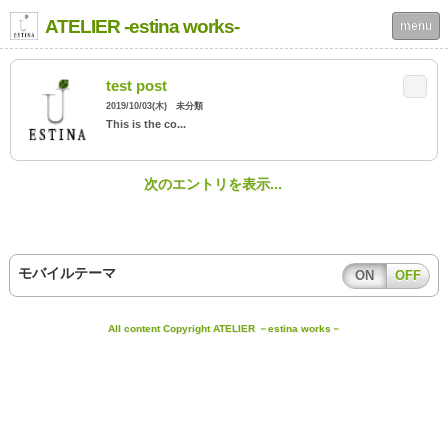
ATELIER -estina works-
menu
test post
2019/10/03(木) 未分類
This is the co...
次のエントリを表示...
モバイルテーマ
ON
OFF
All content Copyright ATELIER －estina works－