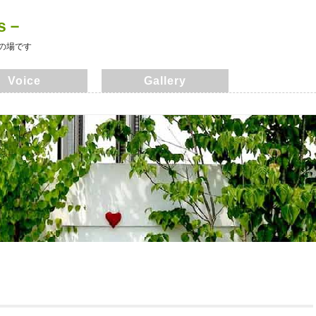
ks－
流の場です
Voice
Gallery