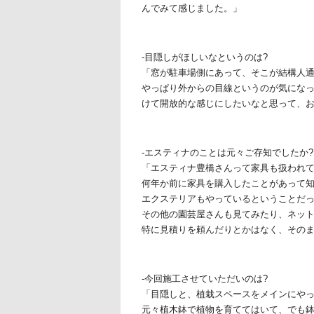
んでみて感じました。」
-目隠しがほしいなというのは?
「窓が駐車場側にあって、そこが結構人
やっぱり外からの目線というのが気にな
けて開放的な感じにしたいなと思って、
-エスティナのことは元々ご存知でしたか?
「エスティナ豊橋さんって家具も扱われて
何年か前に家具を購入したことがあって
エクステリアもやっているということだ
その他の園芸屋さんも見てみたり、ネッ
特に見積りを頼んだりとかはなく、その
-今回施工させていただいのは?
「目隠しと、植栽スペースをメインにや
元々植木鉢で植物を育ててはいて、でも