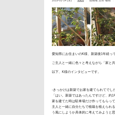
2015-01-14 (水)
Voice
投稿者:古野 瑞萌
愛知県にお住まいのK様、新築後1年経っ
ご主人と一緒に色々と考えながら「家と共
以下、K様のインタビューです。
-きっかけは新築でお家を建てられてでし
「はい。新築ではあったんですけど、約1
家を建てた時は駐車場だけ作ってもらっ
主人と一緒に自分たちで植栽を植えられ
う風にしようか具体的に考えてみようと