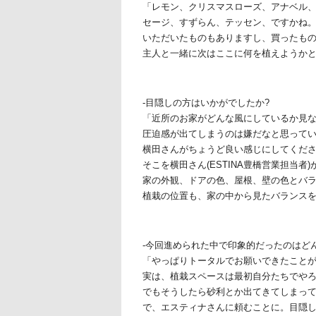
「レモン、クリスマスローズ、アナベル
セージ、すずらん、テッセン、ですかね
いただいたものもありますし、買ったも
主人と一緒に次はここに何を植えようか
-目隠しの方はいかがでしたか?
「近所のお家がどんな風にしているか見
圧迫感が出てしまうのは嫌だなと思って
横田さんがちょうど良い感じにしてくだ
そこを横田さん(ESTINA豊橋営業担当者)
家の外観、ドアの色、屋根、壁の色とバ
植栽の位置も、家の中から見たバランス
-今回進められた中で印象的だったのはど
「やっぱりトータルでお願いできたこと
実は、植栽スペースは最初自分たちでや
でもそうしたら砂利とか出てきてしまっ
で、エスティナさんに頼むことに。目隠